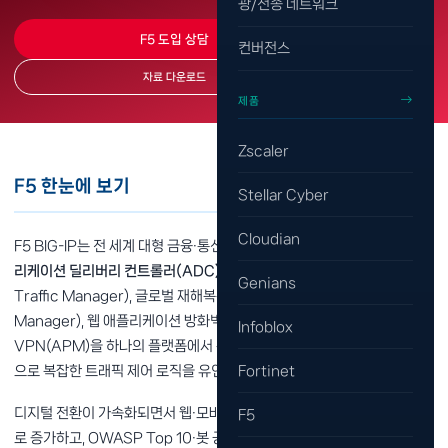
광/전송 네트워크
F5 도입 상담
컨버전스
자료 다운로드
제품
Zscaler
F5 한눈에 보기
Stellar Cyber
Cloudian
F5 BIG-IP는 전 세계 대형 금융·통신·공공기관이 표준으로 사용하는
애플
리케이션 딜리버리 컨트롤러(ADC)
입니다. L4/L7 부하분산(Local
Genians
Traffic Manager), 글로벌 재해복구용 DNS(Global Traffic
Manager), 웹 애플리케이션 방화벽(Advanced WAF), SSL-
Infoblox
VPN(APM)을 하나의 플랫폼에서 통합 제공하며, iRules 기반 스크립팅
Fortinet
으로 복잡한 트래픽 제어 로직을 유연하게 구현할 수 있습니다.
디지털 전환이 가속화되면서 웹·모바일 서비스의 트래픽은 기하급수적으
F5
로 증가하고, OWASP Top 10·봇 공격·API 악용 같은 애플리케이션 계층