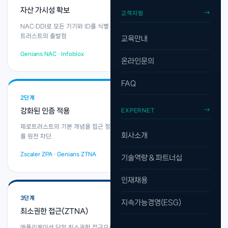
자산 가시성 확보
고객지원
NAC·DDI로 모든 기기와 ID를 식별·분류. "무엇이 접속하는지" 파악이 제로
트러스트의 출발점
교육안내
Genians NAC · Infoblox
온라인문의
FAQ
2단계
강화된 인증 적용
EXPERNET
제로트러스트의 기본 개념을 접근 정책으로 하여 패스워드 탈취로 인한 침해
회사소개
를 원천 차단.
Zscaler ZPA · Genians ZTNA
기술역량 & 파트너십
인재채용
3단계
지속가능경영(ESG)
최소권한 접근(ZTNA)
애플리케이션 단위 최소권한 접근으로 내부망 전체 노출을 제거.