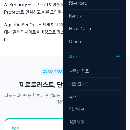
Riverbed
AI Security
— 대규모 AI 보안을 위한 통합 솔루션 Zscaler AI
Protect로, 안심하고 AI를 도입할 수 있습니다.
Kentik
Agentic SecOps
— 세계 최대 인라인 보안 클라우드와 서드파티 소스
HashiCorp
에서 얻은 인사이트를 바탕으로 리스크를 평가하고, 침해를 탐지·차단합니
다.
Ciena
리소스
솔루션 자료
ZERO TRUST ROADMAP
제로트러스트, 단계별로 구현합니다
기술 블로그
제로트러스트는 한 번에 완성되는 것이 아니라 단계적으로 성숙시키는 여
뉴스
정입니다.
영상자료
성공사례
1단계