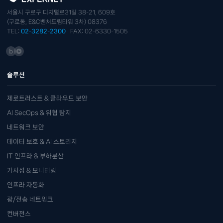
서울시 구로구 디지털로31길 38-21, 609호
(구로동, E&C벤처드림타워 3차) 08376
TEL:
02-3282-2300
FAX: 02-6330-1505
솔루션
제로트러스트 & 클라우드 보안
AI SecOps & 위협 탐지
네트워크 보안
데이터 보호 & AI 스토리지
IT 인프라 & 부하분산
가시성 & 모니터링
인프라 자동화
광/전송 네트워크
컨버전스