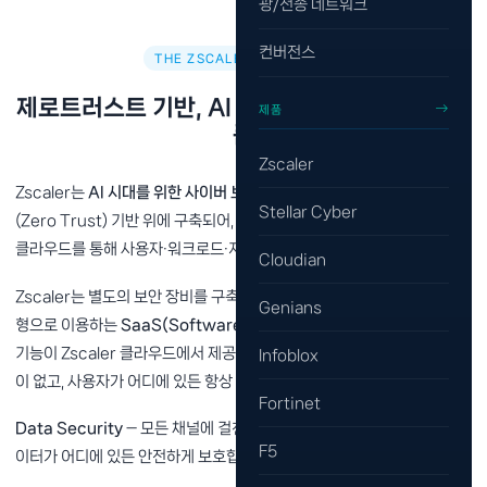
광/전송 네트워크
컨버전스
THE ZSCALER PLATFORM
제로트러스트 기반, AI 시대의 사이버 보안 플랫
제품
폼
Zscaler
Zscaler는
AI 시대를 위한 사이버 보안 플랫폼
입니다. 제로트러스트
Stellar Cyber
(Zero Trust) 기반 위에 구축되어, 세계 최대 규모의 인라인(inline) 보안
클라우드를 통해 사용자·워크로드·지사·디바이스를 보호합니다.
Cloudian
Zscaler는 별도의 보안 장비를 구축·운영할 필요 없이 클라우드에서 구독
Genians
형으로 이용하는
SaaS(Software as a Service)
입니다. 모든 보안
기능이 Zscaler 클라우드에서 제공되므로 하드웨어 도입·증설·패치 부담
Infoblox
이 없고, 사용자가 어디에 있든 항상 최신 보안 정책을 적용받습니다.
Fortinet
Data Security
— 모든 채널에 걸친 포괄적인 가시성과 제어를 통해, 데
F5
이터가 어디에 있든 안전하게 보호합니다.