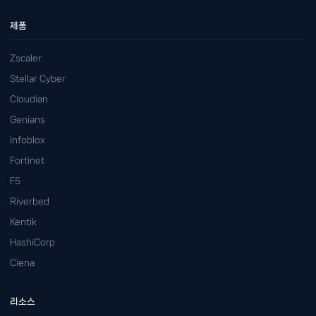
제품
Zscaler
Stellar Cyber
Cloudian
Genians
Infoblox
Fortinet
F5
Riverbed
Kentik
HashiCorp
Ciena
리소스