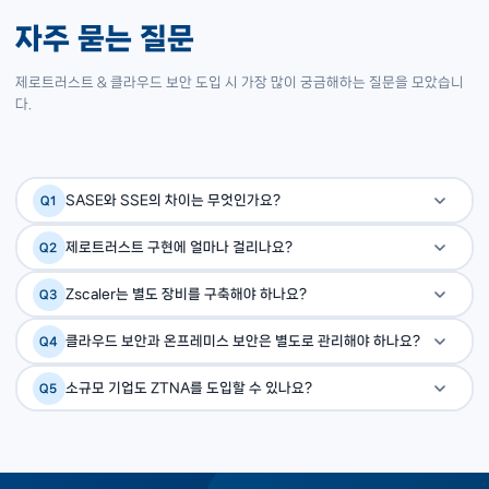
자주 묻는 질문
제로트러스트 & 클라우드 보안 도입 시 가장 많이 궁금해하는 질문을 모았습니
다.
SASE와 SSE의 차이는 무엇인가요?
Q1
SASE(Secure Access Service Edge)는 SD-WAN(네
A
제로트러스트 구현에 얼마나 걸리나요?
Q2
트워킹)과 SSE(보안)를 통합한 개념입니다. SSE(Security
단계적으로 접근하면 1단계(기기 가시성)는 2~4주, 2단계
A
Service Edge)는 SASE에서 SD-WAN을 제외한 보안 기
Zscaler는 별도 장비를 구축해야 하나요?
Q3
(ZTNA 적용)는 4~8주 수준으로 시작할 수 있습니다. 전사 완
능(SWG·CASB·ZTNA)만을 클라우드로 제공합니다. 이미
아니요. Zscaler는 클라우드에서 구독형으로 이용하는 SaaS
A
전 구현은 6~18개월이지만, 빠른 가시적 효과를 위해 중요 시
클라우드 보안과 온프레미스 보안은 별도로 관리해야 하나요?
Q4
SD-WAN을 보유한 기업은 SSE만 도입해도 됩니다.
입니다. 모든 보안 기능이 Zscaler 클라우드에서 제공되므로
스템부터 단계 적용을 권장합니다.
Zscaler는 온프레미스와 클라우드 트래픽을 단일 정책 콘솔에
A
하드웨어 도입·증설·패치 부담이 없고, 사용자가 어디에 있든 항
소규모 기업도 ZTNA를 도입할 수 있나요?
Q5
서 통합 관리합니다. 클라우드 앱(Microsoft 365,
상 최신 보안 정책을 적용받습니다.
네. Zscaler는 사용자 수 기반 구독 모델로 소규모부터 시작할
A
Salesforce 등)도 동일한 보안 정책이 자동 적용됩니다.
수 있으며, Genians ZTNA는 국내 환경에 최적화되어 있어
중소기업에도 적합합니다.