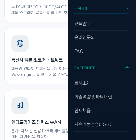
주 DC와 DR DC 간 100G/400G 다크파이버 전송. 실시간 데이터 복
고객지원
제와 스트레치 클러스터를 위한 초저지연 광링크 구축.
교육안내
온라인문의
FAQ
통신사 백본 & 코어 네트워크
EXPERNET
대용량 인터넷 트래픽을 감당하는 장거리 DWDM 망 구축.
WaveLogic 코히런트 기술로 단일 파이버에 최대 용량 전송.
회사소개
기술역량 & 파트너십
인재채용
엔터프라이즈 캠퍼스 WAN
지속가능경영(ESG)
본사-지사 간 전용 다크파이버 활용한 고용량 사설 광망. 클라우드 연결
대비 지연·비용 최적화.