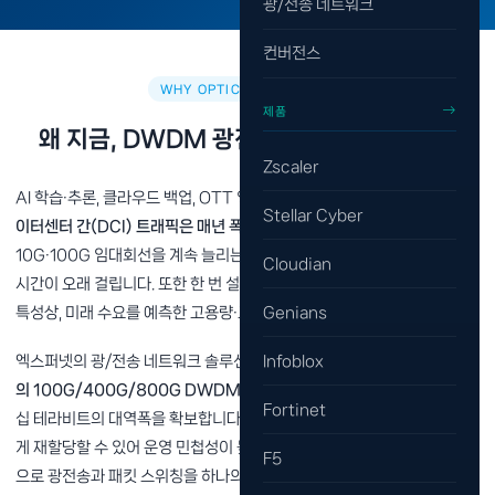
광/전송 네트워크
컨버전스
WHY OPTICAL NETWORK
제품
왜 지금, DWDM 광전송·DCI가 필요한가?
Zscaler
AI 학습·추론, 클라우드 백업, OTT 영상, 5G 백홀, 실시간 재해복구 등
데
Stellar Cyber
이터센터 간(DCI) 트래픽은 매년 폭발적으로 증가
하고 있습니다.
10G·100G 임대회선을 계속 늘리는 방식은 비용 효율이 낮고, 확장에도
Cloudian
시간이 오래 걸립니다. 또한 한 번 설치하면 수년간 사용하는 광 인프라의
Genians
특성상, 미래 수요를 예측한 고용량·고효율 설계가 매우 중요합니다.
Infoblox
엑스퍼넷의 광/전송 네트워크 솔루션은
Ciena WaveLogic 기술 기반
의 100G/400G/800G DWDM 광전송
을 통해 동일 광케이블에서 수
Fortinet
십 테라비트의 대역폭을 확보합니다. 파장·대역폭을 소프트웨어로 유연하
게 재할당할 수 있어 운영 민첩성이 높고, Packet-Optical 통합 플랫폼
F5
으로 광전송과 패킷 스위칭을 하나의 장비에서 처리할 수 있어