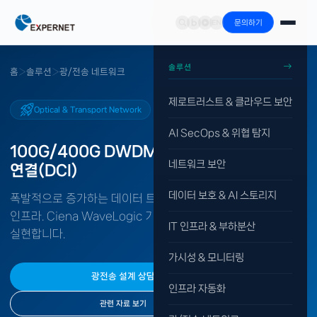
문의하기
솔루션
홈
›
솔루션
›
광/전송 네트워크
제로트러스트 & 클라우드 보안
Optical & Transport Network
AI SecOps & 위협 탐지
100G/400G DWDM 광전송
데이터센터 상호
네트워크 보안
연결(DCI)
데이터 보호 & AI 스토리지
폭발적으로 증가하는 데이터 트래픽을 감당하는 고용량 광전송
인프라. Ciena WaveLogic 기술로 최소 비용에 최대 용량을
IT 인프라 & 부하분산
실현합니다.
가시성 & 모니터링
광전송 설계 상담
인프라 자동화
관련 자료 보기