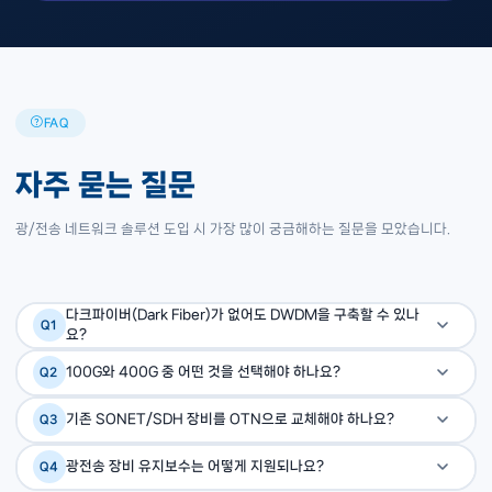
FAQ
자주 묻는 질문
광/전송 네트워크 솔루션 도입 시 가장 많이 궁금해하는 질문을 모았습니다.
다크파이버(Dark Fiber)가 없어도 DWDM을 구축할 수 있나
Q1
요?
다크파이버가 없을 경우 통신사 임대 파이버 서비스(전용회선)
A
100G와 400G 중 어떤 것을 선택해야 하나요?
Q2
를 활용하거나, 일부 구간은 임대 파이버, 일부는 기존 활성 파
현재 트래픽과 3~5년 성장 예측을 기반으로 결정합니다.
A
이버에 코히런트 DWDM을 적용하는 혼합 구성이 가능합니다.
기존 SONET/SDH 장비를 OTN으로 교체해야 하나요?
Q3
400G는 단가가 높지만 파장 효율이 뛰어나 장기적으로 비용
엑스퍼넷은 기존 파이버 자원 현황 분석부터 지원합니다.
Ciena 플랫폼은 SONET/SDH 레거시 신호를 OTN으로 맵
A
효율적입니다. DCI나 통신사 백본처럼 대용량이 예상되는 환
광전송 장비 유지보수는 어떻게 지원되나요?
Q4
핑하여 전송하는 기능을 지원합니다. 단계적 전환이 가능하므
경에서는 400G가 권장됩니다.