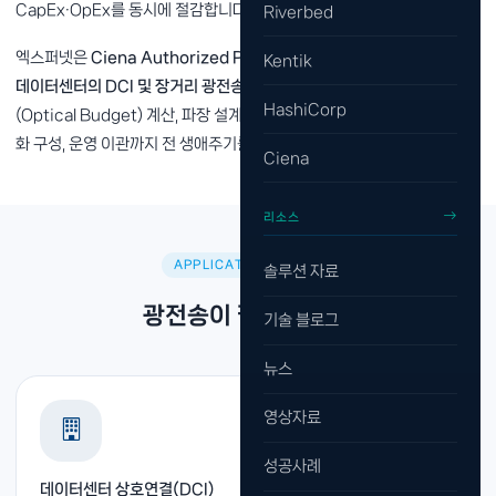
CapEx·OpEx를 동시에 절감합니다.
Riverbed
엑스퍼넷은
Ciena Authorized Partner로서 통신사·공공기관·대형
Kentik
데이터센터의 DCI 및 장거리 광전송 프로젝트
를 수행해 왔습니다. 광 예산
HashiCorp
(Optical Budget) 계산, 파장 설계, 기존 광케이블 활용, 재해복구 이중
화 구성, 운영 이관까지 전 생애주기를 지원합니다.
Ciena
리소스
APPLICATION AREAS
솔루션 자료
광전송이 필요한 환경
기술 블로그
뉴스
영상자료
성공사례
데이터센터 상호연결(DCI)