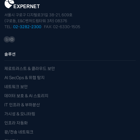
서울시 구로구 디지털로31길 38-21, 609호
(구로동, E&C벤처드림타워 3차) 08376
TEL:
02-3282-2300
FAX: 02-6330-1505
솔루션
제로트러스트 & 클라우드 보안
AI SecOps & 위협 탐지
네트워크 보안
데이터 보호 & AI 스토리지
IT 인프라 & 부하분산
가시성 & 모니터링
인프라 자동화
광/전송 네트워크