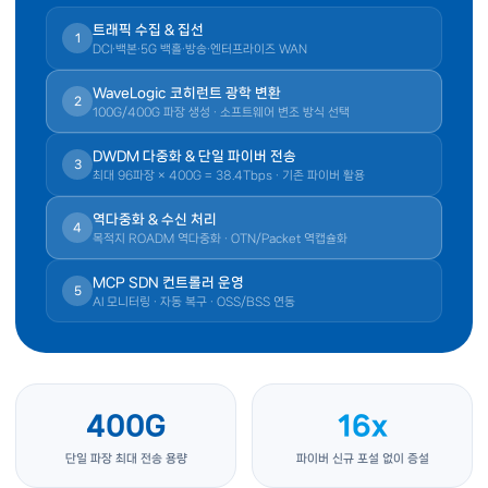
트래픽 수집 & 집선
1
DCI·백본·5G 백홀·방송·엔터프라이즈 WAN
WaveLogic 코히런트 광학 변환
2
100G/400G 파장 생성 · 소프트웨어 변조 방식 선택
DWDM 다중화 & 단일 파이버 전송
3
최대 96파장 × 400G = 38.4Tbps · 기존 파이버 활용
역다중화 & 수신 처리
4
목적지 ROADM 역다중화 · OTN/Packet 역캡슐화
MCP SDN 컨트롤러 운영
5
AI 모니터링 · 자동 복구 · OSS/BSS 연동
400G
16x
단일 파장 최대 전송 용량
파이버 신규 포설 없이 증설