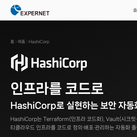
솔
솔루션
제품
리소스
고객지원
EXPERNET
제로트러스트 & 클라우
솔루션 자료
교육안내
회사소개
Zscaler
비즈니스 문제를
글로벌 파트너
기술 자료 &
기술 교육 &
20년 IT 솔루션
홈
›
제품
›
HashiCorp
Zscaler SSE·ZTNA로 
데이터시트·기술백서·제
파트너 제품 전문 교육 과
엑스퍼넷 연혁·비전·미션
Zero Trust SSE·ZT
기술로 해결합니다
공식 인증 제품
인사이트
전문가 문의
전문 기업
보안·인프라·네트워크
검증된 글로벌 브랜드
솔루션 자료·블로그·성공사례로
전문 엔지니어에게 직접
네트워크·보안·클라우드
전 영역 통합 솔루션.
공식 파트너 공급.
깊이 있는 인사이트를 얻으세요.
기술 지원을 요청하세요.
공인 전문 파트너, 엑스퍼넷.
데이터 보호 & AI 스
영상자료
FAQ
인재채용
Genians
Cloudian S3 스토리지로
제품 데모 · 세미나 영상
자주 묻는 질문 모음
엔지니어·영업 채용 공고
NAC·기기 신뢰 검증
전체 솔루션
전체 제품
전체 리소스
문의하기
회사 더 알아보기
인프라를 코드로
보안/인프라 자동화
F5
HashiCorp Terraform·
ADC·WAF·애플리케
보안 이벤트 자동 대응
HashiCorp로 실현하는 보안 자동
HashiCorp는 Terraform(인프라 코드화), Vault(
HashiCorp
IaC·시크릿 자동화
티클라우드 인프라를 코드로 정의·배포·관리하는 자동화 