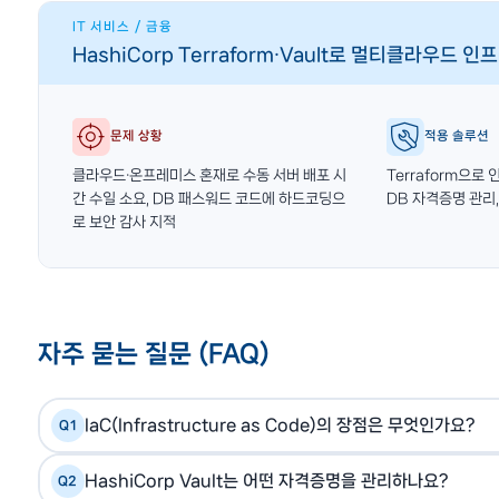
IT 서비스 / 금융
HashiCorp Terraform·Vault로 멀티클라우드 
문제 상황
적용 솔루션
클라우드·온프레미스 혼재로 수동 서버 배포 시
Terraform으로 
간 수일 소요, DB 패스워드 코드에 하드코딩으
DB 자격증명 관리,
로 보안 감사 지적
자주 묻는 질문 (FAQ)
IaC(Infrastructure as Code)의 장점은 무엇인가요?
Q1
인프라를 코드로 관리하면, 재현 가능한 환경 구성(개발·스테
A
HashiCorp Vault는 어떤 자격증명을 관리하나요?
Q2
변경 통제, 자동화 배포로 인적 오류 제거 등의 장점이 