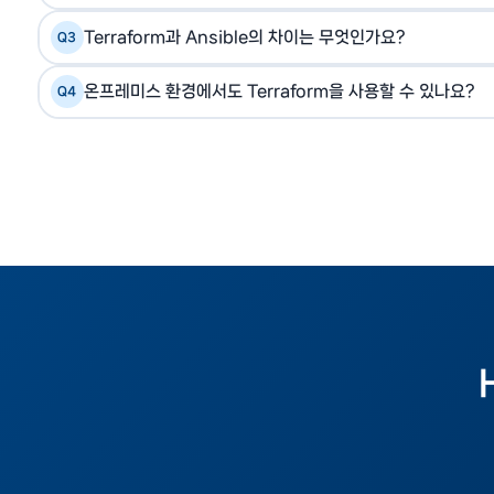
DB 패스워드, API 키, OAuth 토큰, TLS/SSH 인증서
A
Terraform과 Ansible의 차이는 무엇인가요?
Q3
을 관리합니다. 특히 동적 시크릿 기능으로 DB 패스워드
Terraform은 인프라 프로비저닝(VM·네트워크·스토리지
A
온프레미스 환경에서도 Terraform을 사용할 수 있나요?
Q4
웨어 구성 관리(패키지 설치, 설정 파일 배포)에 강점이 
네. Terraform은 VMware vSphere, Cisco ACI
A
라 기존 데이터센터 인프라도 코드로 관리할 수 있습니다.