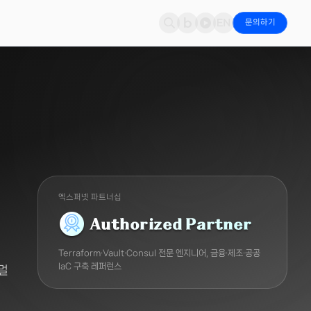
문의하기
문의
 & 파트너십
네트워크 보안
뉴스
Cloudian
지·대응
적·도입 상담 접수
파트너 인증 현황
Fortinet NGFW·SD-WAN으로 경계 통합 방어
엑스퍼넷 & 파트너 최신 소식
S3 오브젝트 스토리지·AI 데이터
경영(ESG)
가시성 & 모니터링
Fortinet
책임 경영 활동
Riverbed·Kentik·StellarCyber 통합 가시성
NGFW·SD-WAN·OT 보안
엑스퍼넷 파트너십
컨버전스
Kentik
IoT·드론 융합 서비스
트래픽 분석·이상 탐지
Terraform·Vault·Consul 전문 엔지니어, 금융·제조·공공
IaC 구축 레퍼런스
 멀