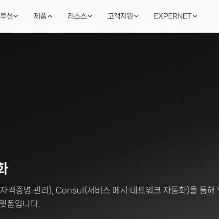
루션
제품
리소스
고객지원
EXPERNET
드 보안
AI SecOps & 위협 탐지
블로그
Stellar Cyber
온라인
기술역량
AI·SaaS 접근 통제
안서
정
NA·CASB
Stellar Cyber XDR · Fortinet SOAR 자동 탐
보안·인프라 실무 인사이트
AI XDR·SecOps 자동화
기술·견
글로벌 
토리지
IT 인프라 & 부하분산
성공사례
지속가능
Infoblox
 AI 데이터 보호
F5·Infoblox·Riverbed로 안정성 강화
금융·제조·공공 구축 레퍼런스
사회적 
DDI·DNS 보안
광/전송 네트워크
Riverbed
Vault로 IaC 구현, FortiSOAR로
Ciena DWDM으로 DC간 초고속 연결
이션 보호
WAN 최적화·가시성
화
시크릿·자격증명 관리), Consul(서비스 메시·네트워크 자동화)을 통해
Ciena
광전송·DCI 백본
플랫폼입니다.