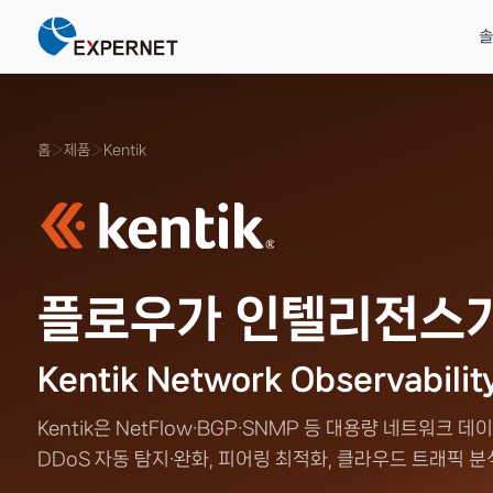
솔
솔루션
제품
리소스
고객지원
EXPERNET
제로트러스트 & 클라우
솔루션 자료
교육안내
회사소개
Zscaler
비즈니스 문제를
글로벌 파트너
기술 자료 &
기술 교육 &
20년 IT 솔루션
홈
›
제품
›
Kentik
Zscaler SSE·ZTNA로 
데이터시트·기술백서·제
파트너 제품 전문 교육 과
엑스퍼넷 연혁·비전·미션
Zero Trust SSE·ZT
기술로 해결합니다
공식 인증 제품
인사이트
전문가 문의
전문 기업
보안·인프라·네트워크
검증된 글로벌 브랜드
솔루션 자료·블로그·성공사례로
전문 엔지니어에게 직접
네트워크·보안·클라우드
전 영역 통합 솔루션.
공식 파트너 공급.
깊이 있는 인사이트를 얻으세요.
기술 지원을 요청하세요.
공인 전문 파트너, 엑스퍼넷.
데이터 보호 & AI 스
영상자료
FAQ
인재채용
Genians
Cloudian S3 스토리지로
제품 데모 · 세미나 영상
자주 묻는 질문 모음
엔지니어·영업 채용 공고
NAC·기기 신뢰 검증
전체 솔루션
전체 제품
전체 리소스
문의하기
회사 더 알아보기
플로우가 인텔리전스가
보안/인프라 자동화
F5
HashiCorp Terraform·
ADC·WAF·애플리케
보안 이벤트 자동 대응
Kentik Network Observabilit
Kentik은 NetFlow·BGP·SNMP 등 대용량 네트워
HashiCorp
IaC·시크릿 자동화
DDoS 자동 탐지·완화, 피어링 최적화, 클라우드 트래픽 