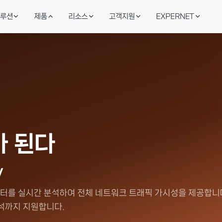
루션
제품
리소스
고객지원
EXPERNET
드 보안
AI SecOps & 위협 탐지
블로그
Stellar Cyber
온라인
기술역량
AI·SaaS 접근 통제
안서
정
NA·CASB
Stellar Cyber XDR · Fortinet SOAR 자동 탐
보안·인프라 실무 인사이트
AI XDR·SecOps 자동화
기술·견
글로벌 
토리지
IT 인프라 & 부하분산
성공사례
지속가능
Infoblox
 AI 데이터 보호
F5·Infoblox·Riverbed로 안정성 강화
금융·제조·공공 구축 레퍼런스
사회적 
DDI·DNS 보안
 된다
광/전송 네트워크
Riverbed
Vault로 IaC 구현, FortiSOAR로
Ciena DWDM으로 DC간 초고속 연결
이션 보호
WAN 최적화·가시성
y
크 데이터를 실시간 분석하여 전체 네트워크 트래픽 가시성을 제공합니
Ciena
광전송·DCI 백본
분석까지 지원합니다.