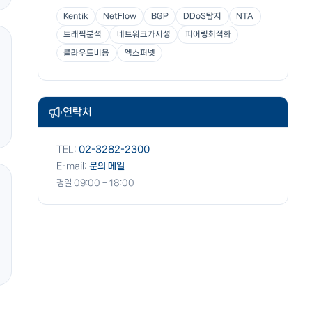
Kentik
NetFlow
BGP
DDoS탐지
NTA
트래픽분석
네트워크가시성
피어링최적화
클라우드비용
엑스퍼넷
연락처
TEL:
02-3282-2300
E-mail:
문의 메일
평일 09:00 – 18:00