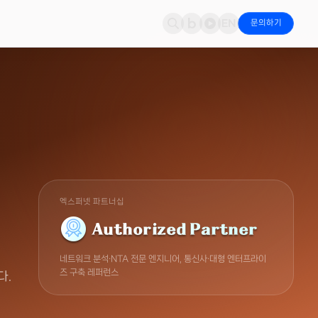
문의하기
문의
 & 파트너십
네트워크 보안
뉴스
Cloudian
지·대응
적·도입 상담 접수
파트너 인증 현황
Fortinet NGFW·SD-WAN으로 경계 통합 방어
엑스퍼넷 & 파트너 최신 소식
S3 오브젝트 스토리지·AI 데이터
경영(ESG)
가시성 & 모니터링
Fortinet
책임 경영 활동
Riverbed·Kentik·StellarCyber 통합 가시성
NGFW·SD-WAN·OT 보안
엑스퍼넷 파트너십
컨버전스
Kentik
IoT·드론 융합 서비스
트래픽 분석·이상 탐지
네트워크 분석·NTA 전문 엔지니어, 통신사·대형 엔터프라이
즈 구축 레퍼런스
다.