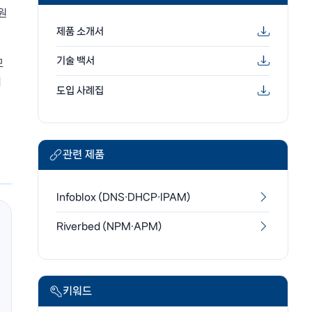
원
제품 소개서
기술 백서
모
어
도입 사례집
관련 제품
Infoblox (DNS·DHCP·IPAM)
Riverbed (NPM·APM)
키워드