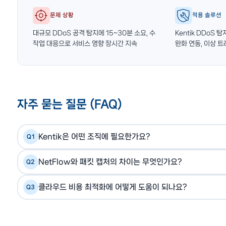
문제 상황
적용 솔루션
대규모 DDoS 공격 탐지에 15~30분 소요, 수
Kentik DDoS 탐
작업 대응으로 서비스 영향 장시간 지속
완화 연동, 이상 트
자주 묻는 질문 (FAQ)
Kentik은 어떤 조직에 필요한가요?
Q1
인터넷 서비스 사업자(ISP), 통신사, 대형 엔터프라이즈
A
NetFlow와 패킷 캡처의 차이는 무엇인가요?
Q2
는 조직에 적합합니다. DDoS 방어, 트래픽 엔지니어링,
패킷 캡처는 트래픽의 완전한 내용을 저장하여 상세 분석이 
A
클라우드 비용 최적화에 어떻게 도움이 되나요?
Q3
요약 정보(출발지·목적지 IP, 포트, 바이트 수)만 수집하므
AWS, Azure, GCP에서 클라우드 아웃바운드 트래픽은
기반으로 초대규모 트래픽을 실시간 분석합니다.
A
케이션별 분류로 "어떤 트래픽이 비용을 얼마나 발생시키는지