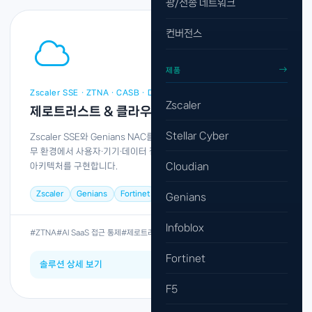
광/전송 네트워크
컨버전스
제품
Zscaler SSE · ZTNA · CASB · DLP · NAC
Zscaler
제로트러스트 & 클라우드 보안
Stellar Cyber
Zscaler SSE와 Genians NAC를 조합해 VPN 없이 AI·SaaS·원격근
무 환경에서 사용자·기기·데이터 접근을 지속 검증하는 제로트러스트
Cloudian
아키텍처를 구현합니다.
Zscaler
Genians
Fortinet
Genians
Infoblox
#ZTNA
#AI SaaS 접근 통제
#제로트러스트 전환
Fortinet
솔루션 상세 보기
→
F5