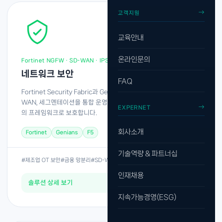
고객지원
교육안내
온라인문의
Fortinet NGFW · SD-WAN · IPS · NAC
네트워크 보안
FAQ
Fortinet Security Fabric과 Genians NAC로 방화벽, IPS, SD-
WAN, 세그멘테이션을 통합 운영합니다. AI·OT·지사 환경까지 하나
EXPERNET
의 프레임워크로 보호합니다.
회사소개
Fortinet
Genians
F5
기술역량 & 파트너십
#제조업 OT 보안
#금융 망분리
#SD-WAN 전환
인재채용
솔루션 상세 보기
→
지속가능경영(ESG)