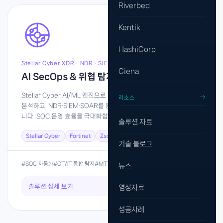
Riverbed
Kentik
HashiCorp
Stellar Cyber XDR · NDR · SIEM · SOAR
Ciena
AI SecOps & 위협 탐지
Stellar Cyber AI/ML 엔진으로 수천 건의 보안 이벤트를 자동 상관
리소스
분석하고, NDR·SIEM·SOAR를 통합해 탐지부터 대응까지 자동화합
니다. SOC 운영 효율을 극대화합니다.
솔루션 자료
Stellar Cyber
Fortinet
Zscaler
기술 블로그
#SOC 자동화
#OT/IT 통합 탐지
#MTTD 단축
뉴스
솔루션 상세 보기
→
영상자료
성공사례