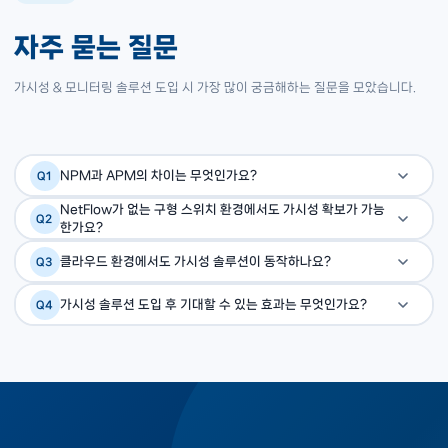
자주 묻는 질문
가시성 & 모니터링 솔루션 도입 시 가장 많이 궁금해하는 질문을 모았습니다.
NPM과 APM의 차이는 무엇인가요?
Q1
NPM(Network Performance Monitoring)은 네트워크
NetFlow가 없는 구형 스위치 환경에서도 가시성 확보가 가능
A
Q2
한가요?
인프라(스위치, 라우터, WAN 링크)의 성능을 모니터링합니다.
SPAN(포트 미러링) 방식으로 패킷을 수집하거나, 스위치 앞
A
APM(Application Performance Monitoring)은 애플리
클라우드 환경에서도 가시성 솔루션이 동작하나요?
Q3
에 TAP 장비를 설치하여 가시성을 확보할 수 있습니다.
케이션 응답시간, 에러율, 사용자 경험을 측정합니다. 완전한 가
네. Kentik과 Riverbed Monitoring 모두 AWS VPC
A
Riverbed Monitoring은 NetFlow, SPAN, 패킷 캡처 방식
가시성 솔루션 도입 후 기대할 수 있는 효과는 무엇인가요?
Q4
시성을 위해 NPM과 APM을 함께 구축하는 것이 권장됩니다.
Flow Logs, Azure NSG Flow Logs, GCP Flow Logs를
을 모두 지원합니다.
장애 감지 시간이 수십 분에서 수분으로 단축되고, 원인 분석에
A
수집하여 클라우드 트래픽을 온프레미스와 동일한 콘솔에서 모
소요되는 시간이 80% 이상 줄어드는 것이 일반적입니다. 또한
니터링합니다.
불필요한 대역폭·클라우드 비용을 발견하여 비용 절감으로도
이어집니다.