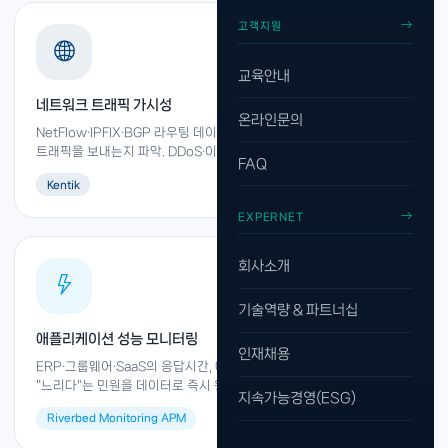
고객지원
교육안내
네트워크 트래픽 가시성
온라인문의
NetFlow·IPFIX·BGP 라우팅 데이터를 수집하여 누가, 얼마나, 어디로
트래픽을 보내는지 파악. DDoS·이상 트래픽 자동 탐지.
FAQ
Kentik
EXPERNET
회사소개
기술역량 & 파트너십
애플리케이션 성능 모니터링
인재채용
ERP·그룹웨어·SaaS의 응답시간, 에러율, 사용자 경험을 실시간 측정.
"느리다"는 민원을 데이터로 즉시 원인 파악.
지속가능경영(ESG)
Riverbed Monitoring APM