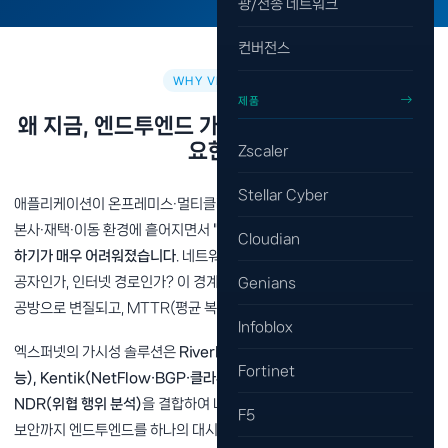
광/전송 네트워크
컨버전스
WHY VISIBILITY
제품
왜 지금, 엔드투엔드 가시성·옵저버빌리티가 필
요한가?
Zscaler
Stellar Cyber
애플리케이션이 온프레미스·멀티클라우드·SaaS로 분산되고, 사용자마저
본사·재택·이동 환경에 흩어지면서
"느리다"는 사용자 민원의 원인을 추적
Cloudian
하기가 매우 어려워졌습니다
. 네트워크인가, 애플리케이션인가, SaaS 제
공자인가, 인터넷 경로인가? 이 경계가 모호하면 장애 대응은 벤더 간 책임
Genians
공방으로 변질되고, MTTR(평균 복구 시간)은 한없이 길어집니다.
Infoblox
엑스퍼넷의 가시성 솔루션은
Riverbed Monitoring(패킷·세션·앱 성
Fortinet
능), Kentik(NetFlow·BGP·클라우드 트래픽), Stellar Cyber
NDR(위협 행위 분석)
을 결합하여 네트워크부터 애플리케이션, 클라우드,
F5
보안까지 엔드투엔드를 하나의 대시보드에서 가시화합니다. "어디서 느린