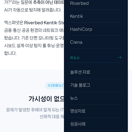
가?"라는 질문에
추측이 아닌 데이터로 즉시 답
할 수 있으며, 이상 징후는
Riverbed
AI가 자동으로 탐지해 알려줍니다.
Kentik
엑스퍼넷은
Riverbed·Kentik·Stellar Cyber 공인 파트너
로서 제조·
HashiCorp
금융·통신·공공 환경의 네트워크·애플리케이션 가시성 프로젝트를 수행해
왔습니다. 기존 단편 모니터링 도구를 통합 옵저버빌리티로 현대화하고, 대
Ciena
시보드 설계·이상 탐지 룰 튜닝·운영 지원까지 한국어 기술지원으로 함께
합니다.
리소스
솔루션 자료
기술 블로그
VISIBILITY LAYERS
가시성이 없으면 관리도 없다
뉴스
문제가 발생한 후에야 알게 되는 IT 운영에서 벗어나, 실시간 가시성으로
영상자료
선제적 대응 체계를 구축합니다.
성공사례