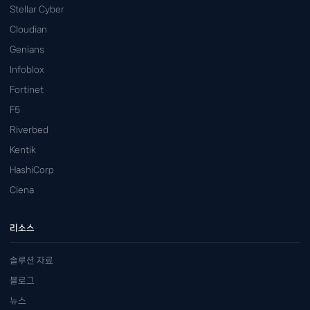
Stellar Cyber
Cloudian
Genians
Infoblox
Fortinet
F5
Riverbed
Kentik
HashiCorp
Ciena
리소스
솔루션 자료
블로그
뉴스