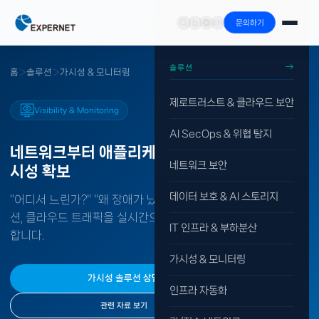
문의하기
솔루션
홈
›
솔루션
›
가시성 & 모니터링
제로트러스트 & 클라우드 보안
Visibility & Monitoring
AI SecOps & 위협 탐지
네트워크부터 애플리케이션까지
엔드투엔드 가
네트워크 보안
시성 확보
데이터 보호 & AI 스토리지
"어디서 느린가?" "왜 장애가 났는가?" — 네트워크, 애플리케이
션, 클라우드 트래픽을 실시간으로 분석하여 문제를 즉시 파악
IT 인프라 & 부하분산
합니다.
가시성 & 모니터링
가시성 솔루션 상담
인프라 자동화
관련 자료 보기