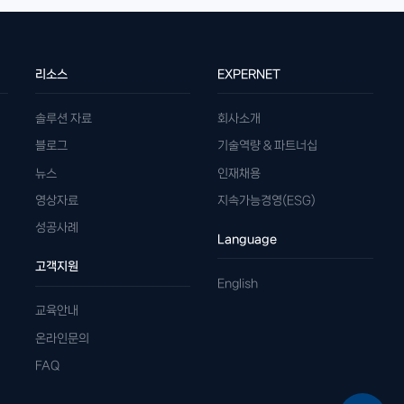
리소스
EXPERNET
솔루션 자료
회사소개
블로그
기술역량 & 파트너십
뉴스
인재채용
영상자료
지속가능경영(ESG)
성공사례
Language
고객지원
English
교육안내
온라인문의
FAQ