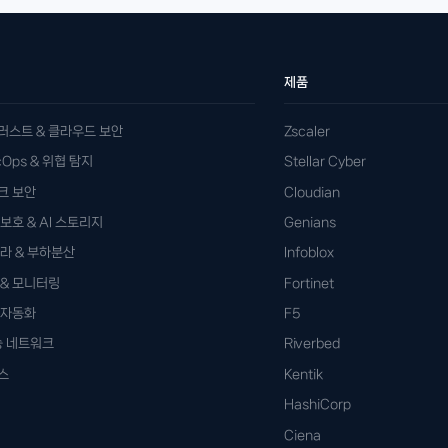
제품
러스트 & 클라우드 보안
Zscaler
ecOps & 위협 탐지
Stellar Cyber
크 보안
Cloudian
보호 & AI 스토리지
Genians
프라 & 부하분산
Infoblox
 & 모니터링
Fortinet
 자동화
F5
송 네트워크
Riverbed
스
Kentik
HashiCorp
Ciena