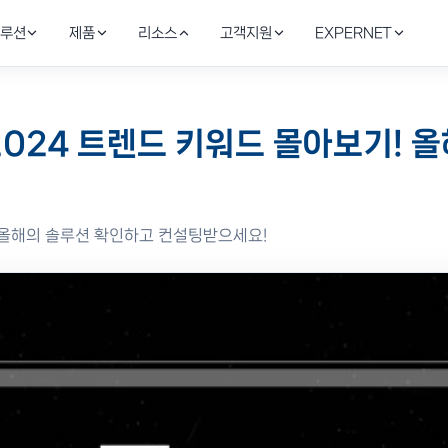
루션
제품
리소스
고객지원
EXPERNET
드 보안
AI SecOps & 위협 탐지
블로그
Stellar Cyber
온라인
기술역량
~ 2024 트렌드 키워드 몰아보기!
AI·SaaS 접근 통제
안서
정
NA·CASB
Stellar Cyber XDR · Fortinet SOAR 자동 탐
보안·인프라 실무 인사이트
AI XDR·SecOps 자동화
기술·견
글로벌 
토리지
IT 인프라 & 부하분산
성공사례
지속가능
Infoblox
 AI 데이터 보호
F5·Infoblox·Riverbed로 안정성 강화
금융·제조·공공 구축 레퍼런스
사회적 
DDI·DNS 보안
기! 올해의 솔루션 확인하고 컨설팅받으세요!
광/전송 네트워크
Riverbed
Vault로 IaC 구현, FortiSOAR로
Ciena DWDM으로 DC간 초고속 연결
이션 보호
WAN 최적화·가시성
Ciena
광전송·DCI 백본