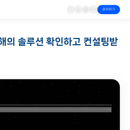
문의하기
문의
 & 파트너십
네트워크 보안
뉴스
Cloudian
 올해의 솔루션 확인하고 컨설팅받
지·대응
적·도입 상담 접수
파트너 인증 현황
Fortinet NGFW·SD-WAN으로 경계 통합 방어
엑스퍼넷 & 파트너 최신 소식
S3 오브젝트 스토리지·AI 데이터
경영(ESG)
가시성 & 모니터링
Fortinet
책임 경영 활동
Riverbed·Kentik·StellarCyber 통합 가시성
NGFW·SD-WAN·OT 보안
컨버전스
Kentik
IoT·드론 융합 서비스
트래픽 분석·이상 탐지