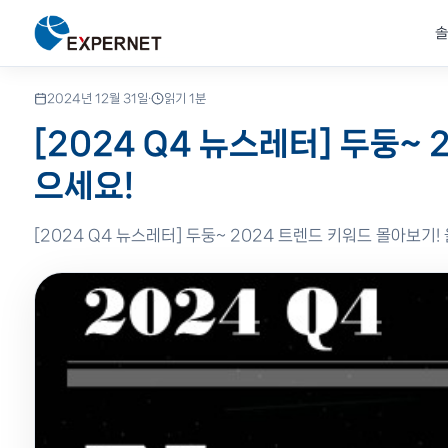
솔
홈
›
리소스
›
블로그
›
포스트
2024년 12월 31일
·
읽기 1분
솔루션
제품
리소스
고객지원
EXPERNET
제로트러스트 & 클라우
솔루션 자료
교육안내
회사소개
Zscaler
비즈니스 문제를
글로벌 파트너
기술 자료 &
기술 교육 &
20년 IT 솔루션
[2024 Q4 뉴스레터] 두둥
Zscaler SSE·ZTNA로 
데이터시트·기술백서·제
파트너 제품 전문 교육 과
엑스퍼넷 연혁·비전·미션
Zero Trust SSE·ZT
기술로 해결합니다
공식 인증 제품
인사이트
전문가 문의
전문 기업
으세요!
보안·인프라·네트워크
검증된 글로벌 브랜드
솔루션 자료·블로그·성공사례로
전문 엔지니어에게 직접
네트워크·보안·클라우드
전 영역 통합 솔루션.
공식 파트너 공급.
깊이 있는 인사이트를 얻으세요.
기술 지원을 요청하세요.
공인 전문 파트너, 엑스퍼넷.
데이터 보호 & AI 스
영상자료
FAQ
인재채용
Genians
Cloudian S3 스토리지로
제품 데모 · 세미나 영상
자주 묻는 질문 모음
엔지니어·영업 채용 공고
NAC·기기 신뢰 검증
[2024 Q4 뉴스레터] 두둥~ 2024 트렌드 키워드 몰아보
전체 솔루션
전체 제품
전체 리소스
문의하기
회사 더 알아보기
보안/인프라 자동화
F5
HashiCorp Terraform·
ADC·WAF·애플리케
보안 이벤트 자동 대응
HashiCorp
IaC·시크릿 자동화