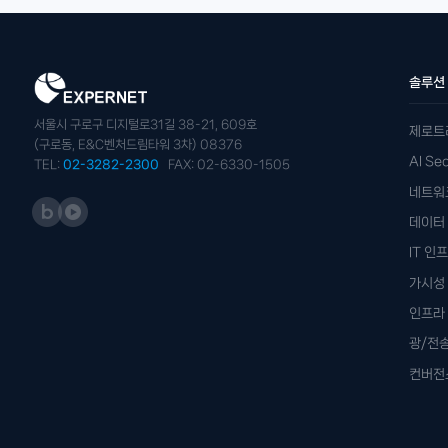
솔루션
서울시 구로구 디지털로31길 38-21, 609호
제로트
(구로동, E&C벤처드림타워 3차) 08376
AI S
TEL:
02-3282-2300
FAX: 02-6330-1505
네트워
데이터 
IT 인
가시성
인프라
광/전
컨버전