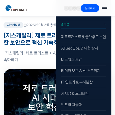
문의하기
홈
›
리소스
›
블로그
›
지스케일러
솔루션
2025년 9월 2일
·
읽기 1분
지스케일러
[지스케일러] 제로 트러스트 + AI: AI 시대를 위
제로트러스트 & 클라우드 보안
한 보안으로 혁신 가속화하기
AI SecOps & 위협 탐지
[지스케일러] 제로 트러스트 + AI: AI 시대를 위한 보안으로 혁신 가
속화하기
네트워크 보안
데이터 보호 & AI 스토리지
IT 인프라 & 부하분산
가시성 & 모니터링
인프라 자동화