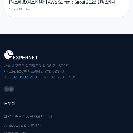
[엑스퍼넷X지스케일러] AWS Summit Seoul 2026 현장스케치
2026-06-04
서울시 구로구 디지털로31길 38-21, 609호
(구로동, E&C벤처드림타워 3차) 08376
TEL:
02-3282-2300
FAX: 02-6330-1505
솔루션
제로트러스트 & 클라우드 보안
AI SecOps & 위협 탐지