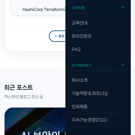
다음 포스트 →
고객지원
HashiCorp Terraform으로 3개 클라우드 한번에 관리하기
교육안내
온라인문의
← 블로그 목록으로
FAQ
EXPERNET
회사소개
최근 포스트
기술역량 & 파트너십
엑스퍼넷 블로그 최신 글
인재채용
지속가능경영(ESG)