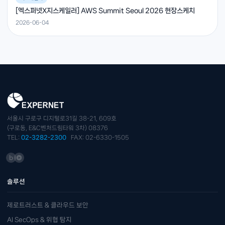
[엑스퍼넷X지스케일러] AWS Summit Seoul 2026 현장스케치
2026-06-04
서울시 구로구 디지털로31길 38-21, 609호
(구로동, E&C벤처드림타워 3차) 08376
TEL:
02-3282-2300
FAX: 02-6330-1505
솔루션
제로트러스트 & 클라우드 보안
AI SecOps & 위협 탐지