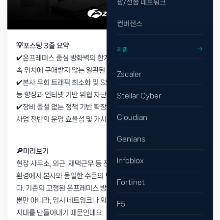
광/전송 네트워크
컨버전스
💡포스팅 3줄 요약
제품
✔️온프레미스 중심 방화벽의 한계를 극복하고 현장·이동·재택 등 접
속 위치에 구애받지 않는 일관된 보안 체계 구축
Zscaler
✔️본사 우회 트래픽 최소화 및 SSL 암호화 검사로 클라우드 협업 성
능 향상과 인터넷 기반 위협 차단 고도화
Stellar Cyber
✔️장비 증설 없는 정책 기반 확장과 중앙 집중형 관리 체계로 글로벌
Cloudian
사업 전반의 운영 효율성 및 가시성 확보
Genians
🔎미리보기
Infoblox
현장 사무소, 외근, 재택근무 등 전 세계로 분산된 하이브리드 업무
환경에서 본사와 동일한 수준의 보안을 유지하기란 매우 어렵습니
Fortinet
다. 기존의 고정된 온프레미스 방화벽 구조는 트래픽 지연을 유발할
뿐만 아니라, 임시 네트워크나 외부 접속 환경에서 심각한 보안 사각
F5
지대를 만들어내기 때문인데요.