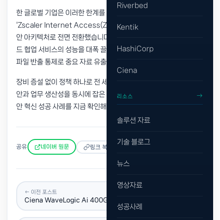
Riverbed
한 글로벌 기업은 이러한 한계를 극복하기 위해 지스케일러의
'Zscaler Internet Access(ZIA)'를 도입하여 클라우드 기반 보
Kentik
안 아키텍처로 전면 전환했습니다. 본사 우회 구조를 제거해 클라우
HashiCorp
드 협업 서비스의 성능을 대폭 끌어올렸으며, 암호화 트래픽 검사와
파일 반출 통제로 중요 자료 유출 리스크까지 완벽히 차단했습니다.
Ciena
장비 증설 없이 정책 하나로 전 세계 현장을 유연하게 확장하고, 보
안과 업무 생산성을 동시에 잡은 지스케일러의 실질적인 글로벌 보
리소스
안 혁신 성공 사례를 지금 확인해 보세요.
솔루션 자료
기술 블로그
공유
네이버 원문
링크 복사
뉴스
영상자료
← 이전 포스트
Ciena WaveLogic Ai 400G: 차세대 광전송 기술 완전 분석
성공사례