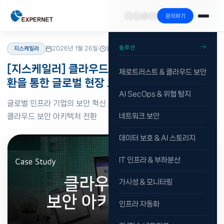
문의하기
홈
›
리소스
›
블로그
›
지스케일러
솔루션
2026년 1월 26일
·
읽기 1분
지스케일러
[지스케일러] 클라우드 기반 보안 아키텍처 전
제로트러스트 & 클라우드 보안
환을 통한 글로벌 현장 보안 혁신 사례
AI SecOps & 위협 탐지
글로벌 인프라 기업의 보안 혁신 사례: 지스케일러(ZIA)로 완성한
클라우드 보안 아키텍처 전환
네트워크 보안
데이터 보호 & AI 스토리지
IT 인프라 & 부하분산
가시성 & 모니터링
인프라 자동화