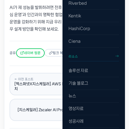
Riverbed
AI가 제 성능을 발휘하려면 전후 맥락을 파악할 수 있는 '케이스 중
심 운영'과 인간과의 명확한 협업 구조가 필수적입니다. 실제 SOC
Kentik
운영을 강화하기 위해 지금 우리 기업에 필요한 AI-ready 워크플로
HashiCorp
우 설계 방안을 확인해 보세요.
Ciena
공유
네이버 원문
링크 복사
리소스
솔루션 자료
← 이전 포스트
기술 블로그
[엑스퍼넷X지스케일러] AWS Summit Seoul 2026 현장스케
치
뉴스
다음 포스트 →
영상자료
[지스케일러] Zscaler AI Protect, AI 보안의 새로운 기준을 제
시하다
성공사례