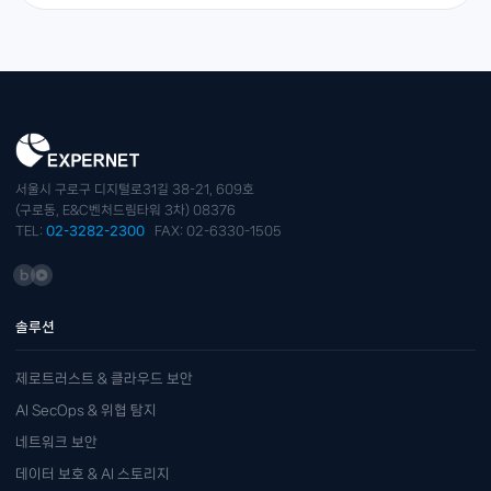
서울시 구로구 디지털로31길 38-21, 609호
(구로동, E&C벤처드림타워 3차) 08376
TEL:
02-3282-2300
FAX: 02-6330-1505
솔루션
제로트러스트 & 클라우드 보안
AI SecOps & 위협 탐지
네트워크 보안
데이터 보호 & AI 스토리지