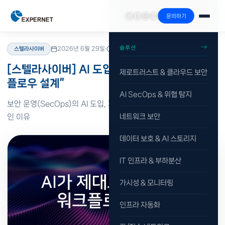
문의하기
홈
›
리소스
›
블로그
›
스텔라사이버
솔루션
2026년 6월 29일
·
읽기 1분
스텔라사이버
[스텔라사이버] AI 도입보다 중요한 것은 “워크
제로트러스트 & 클라우드 보안
플로우 설계”
AI SecOps & 위협 탐지
보안 운영(SecOps)의 AI 도입, 기술보다 ‘워크플로우 설계’가 먼저
인 이유
네트워크 보안
데이터 보호 & AI 스토리지
IT 인프라 & 부하분산
가시성 & 모니터링
인프라 자동화