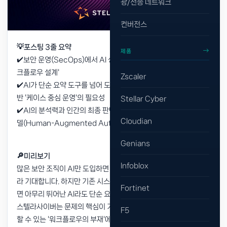
광/전송 네트워크
컨버전스
💡포스팅 3줄 요약
제품
✔️보안 운영(SecOps)에서 AI 성공의 열쇠는 기술 도입이 아닌 '워
크플로우 설계'
Zscaler
✔️AI가 단순 요약 도구를 넘어 도구와 데이터를 연결하는 MCP 기
반 '케이스 중심 운영'의 필요성
Stellar Cyber
✔️AI의 분석력과 인간의 최종 판단을 결합하는 '인간 중심의 협업 모
Cloudian
델(Human-Augmented Autonomy)' 구축
Genians
🔎미리보기
Infoblox
많은 보안 조직이 AI만 도입하면 보안 운영이 자동으로 개선될 것이
라 기대합니다. 하지만 기존 시스템과 업무 흐름이 파편화되어 있다
Fortinet
면 아무리 뛰어난 AI라도 단순 요약 도구 수준에 머무르게 되는데요.
스텔라사이버는 문제의 핵심이 기술 자체가 아니라 AI가 제대로 일
F5
할 수 있는 '워크플로우의 부재'에 있다고 지적합니다.