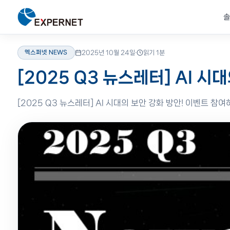
솔
홈
›
리소스
›
블로그
›
엑스퍼넷 NEWS
엑스퍼넷 NEWS
2025년 10월 24일
·
읽기 1분
솔루션
제품
리소스
고객지원
EXPERNET
제로트러스트 & 클라우
솔루션 자료
교육안내
회사소개
Zscaler
비즈니스 문제를
글로벌 파트너
기술 자료 &
기술 교육 &
20년 IT 솔루션
[2025 Q3 뉴스레터] AI 
Zscaler SSE·ZTNA로 
데이터시트·기술백서·제
파트너 제품 전문 교육 과
엑스퍼넷 연혁·비전·미션
Zero Trust SSE·ZT
기술로 해결합니다
공식 인증 제품
인사이트
전문가 문의
전문 기업
보안·인프라·네트워크
검증된 글로벌 브랜드
솔루션 자료·블로그·성공사례로
전문 엔지니어에게 직접
네트워크·보안·클라우드
[2025 Q3 뉴스레터] AI 시대의 보안 강화 방안! 이벤트 참
전 영역 통합 솔루션.
공식 파트너 공급.
깊이 있는 인사이트를 얻으세요.
기술 지원을 요청하세요.
공인 전문 파트너, 엑스퍼넷.
데이터 보호 & AI 스
영상자료
FAQ
인재채용
Genians
Cloudian S3 스토리지로
제품 데모 · 세미나 영상
자주 묻는 질문 모음
엔지니어·영업 채용 공고
NAC·기기 신뢰 검증
전체 솔루션
전체 제품
전체 리소스
문의하기
회사 더 알아보기
보안/인프라 자동화
F5
HashiCorp Terraform·
ADC·WAF·애플리케
보안 이벤트 자동 대응
HashiCorp
IaC·시크릿 자동화