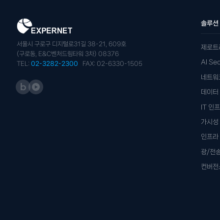
솔루션
서울시 구로구 디지털로31길 38-21, 609호
제로트
(구로동, E&C벤처드림타워 3차) 08376
AI S
TEL:
02-3282-2300
FAX: 02-6330-1505
네트워
데이터 
IT 인
가시성
인프라
광/전
컨버전