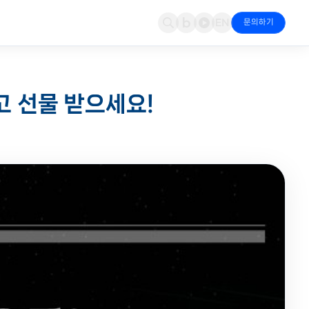
문의하기
문의
 & 파트너십
네트워크 보안
뉴스
Cloudian
하고 선물 받으세요!
지·대응
적·도입 상담 접수
파트너 인증 현황
Fortinet NGFW·SD-WAN으로 경계 통합 방어
엑스퍼넷 & 파트너 최신 소식
S3 오브젝트 스토리지·AI 데이터
경영(ESG)
가시성 & 모니터링
Fortinet
책임 경영 활동
Riverbed·Kentik·StellarCyber 통합 가시성
NGFW·SD-WAN·OT 보안
컨버전스
Kentik
IoT·드론 융합 서비스
트래픽 분석·이상 탐지