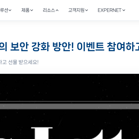
루션
제품
리소스
고객지원
EXPERNET
드 보안
AI SecOps & 위협 탐지
블로그
Stellar Cyber
온라인
기술역량
시대의 보안 강화 방안! 이벤트 참여
AI·SaaS 접근 통제
안서
정
NA·CASB
Stellar Cyber XDR · Fortinet SOAR 자동 탐
보안·인프라 실무 인사이트
AI XDR·SecOps 자동화
기술·견
글로벌 
여하고 선물 받으세요!
토리지
IT 인프라 & 부하분산
성공사례
지속가능
Infoblox
 AI 데이터 보호
F5·Infoblox·Riverbed로 안정성 강화
금융·제조·공공 구축 레퍼런스
사회적 
DDI·DNS 보안
광/전송 네트워크
Riverbed
Vault로 IaC 구현, FortiSOAR로
Ciena DWDM으로 DC간 초고속 연결
이션 보호
WAN 최적화·가시성
Ciena
광전송·DCI 백본