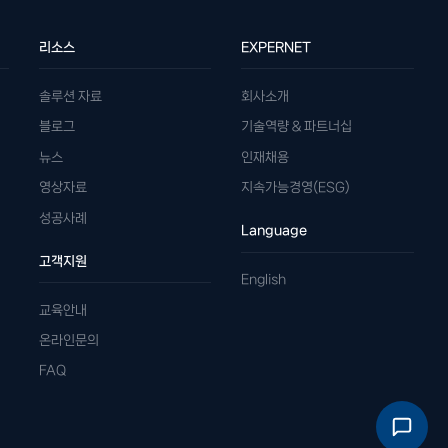
리소스
EXPERNET
솔루션 자료
회사소개
블로그
기술역량 & 파트너십
뉴스
인재채용
영상자료
지속가능경영(ESG)
성공사례
Language
고객지원
English
교육안내
온라인문의
FAQ