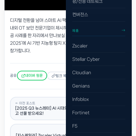
광/전송 네트워크
컨버전스
디지털 전환을 넘어 스마트 AI 팩토리로 확산되는 산업 환경에서 국
내외 OT 보안 전문기업이 제시하는 첨단 기술, 시장 동향 그리고 성
제품
공 사례를 한 자리에서 만나보실 수 있는 'OT&ICT 보안 인사이트
2025’에 AI 기반 지능형 탐지 XDR 보안 플랫폼 스텔라사이버가
Zscaler
참가합니다.
Stellar Cyber
Cloudian
공유
네이버 원문
링크 복사
Genians
Infoblox
← 이전 포스트
[2025 Q3 뉴스레터] AI 시대의 보안 강화 방안! 이벤트 참여하
Fortinet
고 선물 받으세요!
F5
다음 포스트 →
[지스케일러] Zscaler Virtual Service Edge 도입을 통한 해외