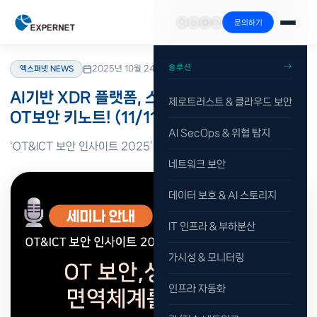
문의하기
홈
›
리소스
›
블로그
›
엑스퍼넷 NEWS
솔루션
2025년 10월 24일
·
읽기 1분
엑스퍼넷 NEWS
AI기반 XDR 플랫폼, 스텔라사이버가 제시하는
제로트러스트 & 클라우드 보안
OT보안 키노트! (11/11, 화)
AI SecOps & 위협 탐지
'OT&ICT 보안 인사이트 2025’ 스텔라사이버 참가
네트워크 보안
데이터 보호 & AI 스토리지
IT 인프라 & 부하분산
가시성 & 모니터링
인프라 자동화