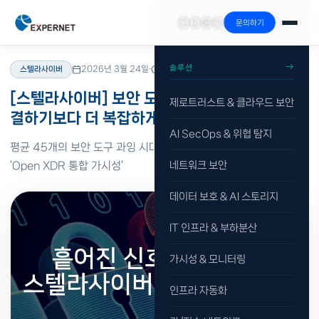
문의하기
홈
›
리소스
›
블로그
›
스텔라사이버
솔루션
2026년 3월 24일
·
읽기 1분
스텔라사이버
[스텔라사이버] 보안 도구 45개, 왜 문제를 해
제로트러스트 & 클라우드 보안
결하기보다 더 복잡하게 만들까?
AI SecOps & 위협 탐지
평균 45개의 보안 도구 과잉 시대, 문제를 해결할 유일한 열쇠
‘Open XDR 통합 가시성’
네트워크 보안
데이터 보호 & AI 스토리지
IT 인프라 & 부하분산
가시성 & 모니터링
인프라 자동화