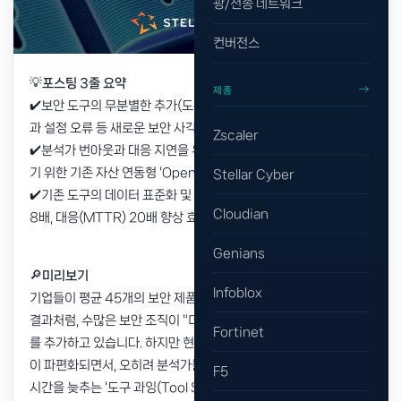
광/전송 네트워크
컨버전스
💡
포스팅 3줄 요약
제품
✔️보안 도구의 무분별한 추가(도구 과잉)가 유기적 연결 없이 소음
과 설정 오류 등 새로운 보안 사각지대 형성
Zscaler
✔️분석가 번아웃과 대응 지연을 유발하는 파편화된 환경을 극복하
기 위한 기존 자산 연동형 'Open XDR' 중심의 전환
Stellar Cyber
✔️기존 도구의 데이터 표준화 및 AI 상관 분석을 통한 탐지(MTTD)
Cloudian
8배, 대응(MTTR) 20배 향상 효과 입증
Genians
🔎
미리보기
Infoblox
기업들이 평균 45개의 보안 제품을 사용하고 있다는 가트너의 조사
결과처럼, 수많은 보안 조직이 "더 빠른 탐지"를 위해 계속해서 도구
Fortinet
를 추가하고 있습니다. 하지만 현실은 늘어난 도구만큼 콘솔과 알림
이 파편화되면서, 오히려 분석가들의 번아웃을 유발하고 침해 대응
F5
시간을 늦추는 '도구 과잉(Tool Sprawl)' 리스크에 직면해 있습니