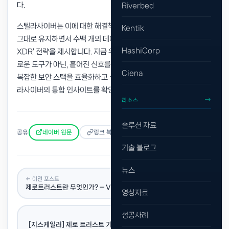
다.
Riverbed
스텔라사이버는 이에 대한 해결책으로 기존에 투자된 보안 자산을
Kentik
그대로 유지하면서 수백 개의 데이터를 하나로 묶어주는 'Open
HashiCorp
XDR' 전략을 제시합니다.
지금 우리 팀에게 필요한 것은 46번째 새
로운 도구가 아닌, 흩어진 신호를 하나로 꿰어줄 단일 가시성입니다.
Ciena
복잡한 보안 스택을 효율화하고 실제 보안 성과를 가속화하는 스텔
라사이버의 통합 인사이트를 확인해 보세요.
리소스
솔루션 자료
공유
네이버 원문
링크 복사
기술 블로그
뉴스
← 이전 포스트
제로트러스트란 무엇인가? — VPN을 버려야 하는 이유
영상자료
성공사례
다음 포스트 →
[지스케일러] 제로 트러스트 기반 AI 보안 플랫폼: 기업을 위한 사