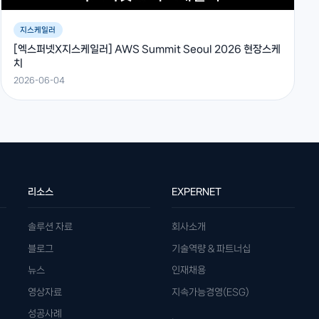
지스케일러
[엑스퍼넷X지스케일러] AWS Summit Seoul 2026 현장스케
치
2026-06-04
리소스
EXPERNET
솔루션 자료
회사소개
블로그
기술역량 & 파트너십
뉴스
인재채용
영상자료
지속가능경영(ESG)
성공사례