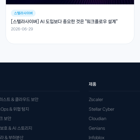
스텔라사이버
[스텔라사이버] AI 도입보다 중요한 것은 “워크플로우 설계”
2026-06-29
제품
러스트 & 클라우드 보안
Zscaler
ecOps & 위협 탐지
Stellar Cyber
크 보안
Cloudian
보호 & AI 스토리지
Genians
프라 & 부하분산
Infoblox