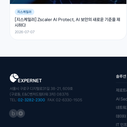
지스케일러
[지스케일러] Zscaler AI Protect, AI 보안의 새로운 기준을 제
시하다
2026-07-07
솔루션
서울시 구로구 디지털로31길 38-21, 609호
제로트
(구로동, E&C벤처드림타워 3차) 08376
AI S
TEL:
02-3282-2300
FAX: 02-6330-1505
네트워
데이터 
IT 인