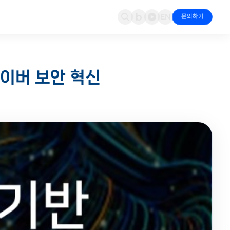
문의하기
문의
 & 파트너십
네트워크 보안
뉴스
Cloudian
사이버 보안 혁신
지·대응
적·도입 상담 접수
파트너 인증 현황
Fortinet NGFW·SD-WAN으로 경계 통합 방어
엑스퍼넷 & 파트너 최신 소식
S3 오브젝트 스토리지·AI 데이터
경영(ESG)
가시성 & 모니터링
Fortinet
책임 경영 활동
Riverbed·Kentik·StellarCyber 통합 가시성
NGFW·SD-WAN·OT 보안
컨버전스
Kentik
IoT·드론 융합 서비스
트래픽 분석·이상 탐지