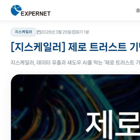
솔
홈
›
리소스
›
블로그
›
지스케일러
지스케일러
2026년 3월 25일
·
읽기 1분
솔루션
제품
리소스
고객지원
EXPERNET
제로트러스트 & 클라우
솔루션 자료
교육안내
회사소개
Zscaler
비즈니스 문제를
글로벌 파트너
기술 자료 &
기술 교육 &
20년 IT 솔루션
[지스케일러] 제로 트러스트 기
Zscaler SSE·ZTNA로 
데이터시트·기술백서·제
파트너 제품 전문 교육 과
엑스퍼넷 연혁·비전·미션
Zero Trust SSE·ZT
기술로 해결합니다
공식 인증 제품
인사이트
전문가 문의
전문 기업
보안·인프라·네트워크
검증된 글로벌 브랜드
솔루션 자료·블로그·성공사례로
전문 엔지니어에게 직접
네트워크·보안·클라우드
지스케일러, 데이터 유출과 섀도우 AI를 막는 ‘제로 트러스트 기반
전 영역 통합 솔루션.
공식 파트너 공급.
깊이 있는 인사이트를 얻으세요.
기술 지원을 요청하세요.
공인 전문 파트너, 엑스퍼넷.
데이터 보호 & AI 스
영상자료
FAQ
인재채용
Genians
Cloudian S3 스토리지로
제품 데모 · 세미나 영상
자주 묻는 질문 모음
엔지니어·영업 채용 공고
NAC·기기 신뢰 검증
전체 솔루션
전체 제품
전체 리소스
문의하기
회사 더 알아보기
보안/인프라 자동화
F5
HashiCorp Terraform·
ADC·WAF·애플리케
보안 이벤트 자동 대응
HashiCorp
IaC·시크릿 자동화