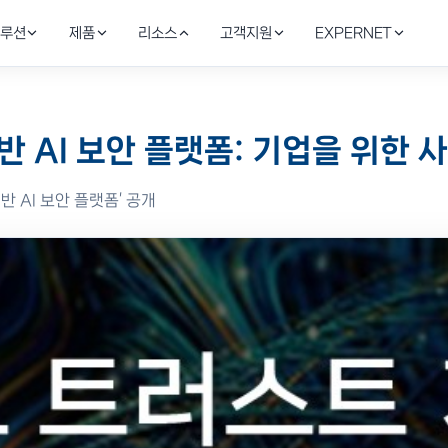
루션
제품
리소스
고객지원
EXPERNET
드 보안
AI SecOps & 위협 탐지
블로그
Stellar Cyber
온라인
기술역량
반 AI 보안 플랫폼: 기업을 위한 
AI·SaaS 접근 통제
안서
정
NA·CASB
Stellar Cyber XDR · Fortinet SOAR 자동 탐
보안·인프라 실무 인사이트
AI XDR·SecOps 자동화
기술·견
글로벌 
 AI 보안 플랫폼’ 공개
토리지
IT 인프라 & 부하분산
성공사례
지속가능
Infoblox
 AI 데이터 보호
F5·Infoblox·Riverbed로 안정성 강화
금융·제조·공공 구축 레퍼런스
사회적 
DDI·DNS 보안
광/전송 네트워크
Riverbed
Vault로 IaC 구현, FortiSOAR로
Ciena DWDM으로 DC간 초고속 연결
이션 보호
WAN 최적화·가시성
Ciena
광전송·DCI 백본