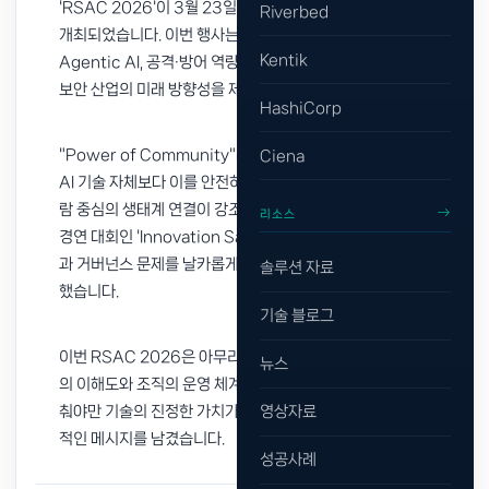
'RSAC 2026'이 3월 23일부터 26일까지 샌프란시스코에서
Riverbed
개최되었습니다. 이번 행사는 단순한 제품 전시를 넘어
Kentik
Agentic AI, 공격·방어 역량의 진화, 회복 탄력성을 중심으로
보안 산업의 미래 방향성을 제시했습니다.
HashiCorp
"Power of Community"라는 테마 아래, 현장에서는 화려한
Ciena
AI 기술 자체보다 이를 안전하게 통제할 수 있는 거버넌스와 사
람 중심의 생태계 연결이 강조되었습니다. 특히 글로벌 스타트업
리소스
경연 대회인 'Innovation Sandbox'에서는 Agentic AI 보안
과 거버넌스 문제를 날카롭게 다룬 'Geordie AI'가 우승을 차지
솔루션 자료
했습니다.
기술 블로그
이번 RSAC 2026은 아무리 뛰어난 AI 보안 기술이라도 고객
뉴스
의 이해도와 조직의 운영 체계 등 시장의 준비도가 함께 발을 맞
춰야만 기술의 진정한 가치가 발현될 수 있다는 본질적이고 현실
영상자료
적인 메시지를 남겼습니다.
성공사례