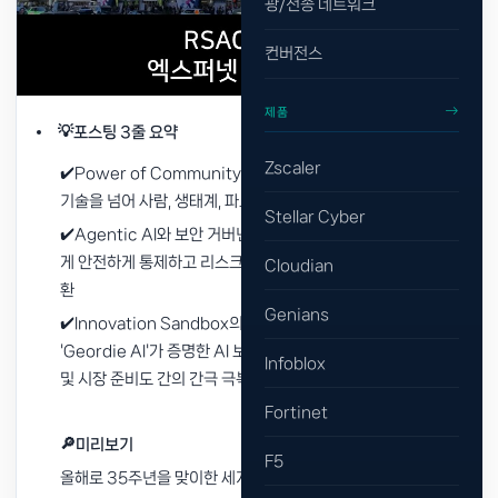
광/전송 네트워크
컨버전스
제품
💡포스팅 3줄 요약
Zscaler
✔️Power of Community: AI 확산과 공격 표면 확대 속에서
기술을 넘어 사람, 생태계, 파트너 간 연결의 중요성 대두
Stellar Cyber
✔️Agentic AI와 보안 거버넌스: 무조건적인 AI 도입보다 '어떻
게 안전하게 통제하고 리스크를 관리할 것인가'로 현장 화두 전
Cloudian
환
Genians
✔️Innovation Sandbox의 날카로운 인사이트: 우승 팀
'Geordie AI'가 증명한 AI 보안의 현실적 과제와 기술의 진보
Infoblox
및 시장 준비도 간의 간극 극복 필요성
Fortinet
🔎미리보기
F5
올해로 35주년을 맞이한 세계 최대 사이버 보안 콘퍼런스