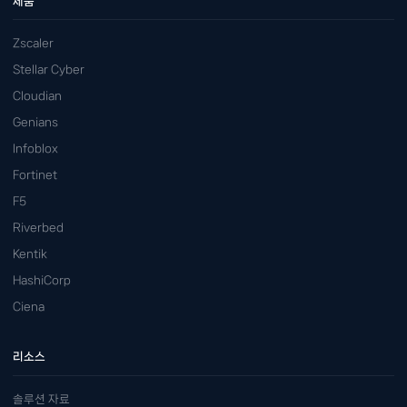
제품
Zscaler
Stellar Cyber
Cloudian
Genians
Infoblox
Fortinet
F5
Riverbed
Kentik
HashiCorp
Ciena
리소스
솔루션 자료