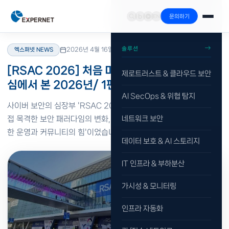
문의하기
홈
›
리소스
›
블로그
›
엑스퍼넷 NEWS
솔루션
2026년 4월 16일
·
읽기 2분
엑스퍼넷 NEWS
[RSAC 2026] 처음 마주한 RSAC, 보안의 중
제로트러스트 & 클라우드 보안
심에서 본 2026년/ 1편
AI SecOps & 위협 탐지
사이버 보안의 심장부 'RSAC 2026'에 가다! 엑스퍼넷 CISO가 직
접 목격한 보안 패러다임의 변화, 화두는 화려한 AI 기술보다 '안전
네트워크 보안
한 운영과 커뮤니티의 힘'이었습니다.
데이터 보호 & AI 스토리지
IT 인프라 & 부하분산
가시성 & 모니터링
인프라 자동화