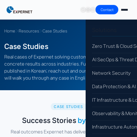
Contact
Solutions
Home
›
Resources
›
Case Studies
Case Studies
Zero Trust & Cloud S
Real cases of Expernet solving customer IT challenges —
AI SecOps & Threat 
concrete results across industries. Full write-ups are
published in Korean; reach out and our bilingual engineers
Network Security
will walk you through any case in English.
Data Protection & AI
IT Infrastructure & L
CASE STUDIES
Observability & Moni
Success Stories
by Industry
Infrastructure Auto
Real outcomes Expernet has delivered across finance,