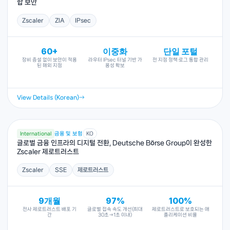
합 보안
Zscaler
ZIA
IPsec
60+
이중화
단일 포털
장비 증설 없이 보안이 적용
라우터 IPsec 터널 기반 가
전 지점 정책·로그 통합 관리
된 해외 지점
용성 확보
View Details (Korean)
International
금융 및 보험
KO
글로벌 금융 인프라의 디지털 전환, Deutsche Börse Group이 완성한
Zscaler 제로트러스트
Zscaler
SSE
제로트러스트
9개월
97%
100%
전사 제로트러스트 배포 기
글로벌 접속 속도 개선(최대
제로트러스트로 보호되는 애
간
30초→1초 이내)
플리케이션 비율