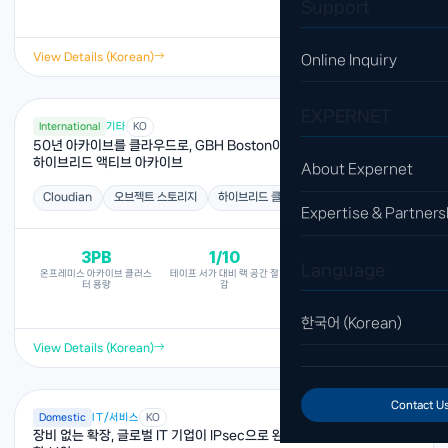
Support
View Details (Korean)
Online Inquiry
EXPERNET
International
기타
KO
50년 아카이브를 클라우드로, GBH Boston이 Cloudian으로 구축한
하이브리드 액티브 아카이브
About Expernet
Cloudian
오브젝트 스토리지
하이브리드 클라우드
Expertise & Partners
3PB
1/10
자동화
Language
온프레미스 아카이브 클러스
테이프 서가 대비 랙 공간 절
Amazon Glacier 재해복구
터 용량
감
(DR) 자동 복제
한국어 (Korean)
View Details (Korean)
Contact U
Domestic
IT/서비스
KO
장비 없는 확장, 글로벌 IT 기업이 IPsec으로 완성한 해외 60여 지점 통