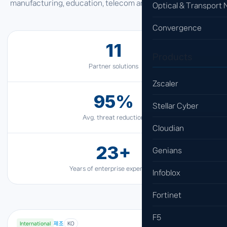
manufacturing, education, telecom and global enterprises.
Optical & Transport
Convergence
11
Products
Partner solutions
Zscaler
95%
Stellar Cyber
Avg. threat reduction
Cloudian
23+
Genians
Years of enterprise experience
Infoblox
Fortinet
F5
International
제조
KO