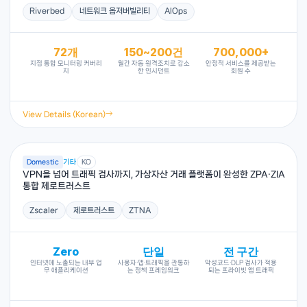
Riverbed
네트워크 옵저버빌리티
AIOps
72개
150~200건
700,000+
지점 통합 모니터링 커버리
월간 자동 원격조치로 감소
안정적 서비스를 제공받는
지
한 인시던트
회원 수
View Details (Korean)
Domestic
기타
KO
VPN을 넘어 트래픽 검사까지, 가상자산 거래 플랫폼이 완성한 ZPA·ZIA
통합 제로트러스트
Zscaler
제로트러스트
ZTNA
Zero
단일
전 구간
인터넷에 노출되는 내부 업
사용자·앱·트래픽을 관통하
악성코드·DLP 검사가 적용
무 애플리케이션
는 정책 프레임워크
되는 프라이빗 앱 트래픽