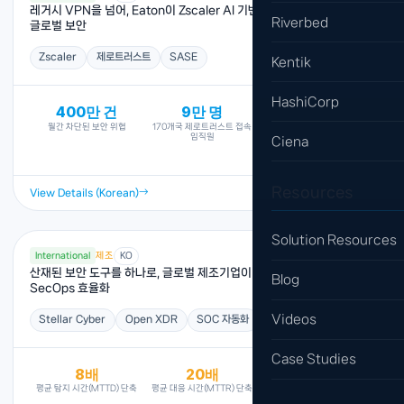
레거시 VPN을 넘어, Eaton이 Zscaler AI 기반 제로트러스트로 완성한
Riverbed
글로벌 보안
Zscaler
제로트러스트
SASE
Kentik
HashiCorp
400만 건
9만 명
Multiple
월간 차단된 보안 위협
170개국 제로트러스트 접속
전략적 얼라이언스 파트너
임직원
솔루션 통합
Ciena
Resources
View Details (Korean)
Solution Resources
International
제조
KO
산재된 보안 도구를 하나로, 글로벌 제조기업이 Stellar Cyber로 완성한
Blog
SecOps 효율화
Videos
Stellar Cyber
Open XDR
SOC 자동화
Case Studies
8배
20배
12+ → 1
평균 탐지 시간(MTTD) 단축
평균 대응 시간(MTTR) 단축
분산 보안 도구를 단일 플랫
폼으로 통합